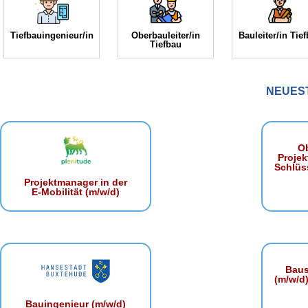
Tiefbauingenieur/in
Oberbauleiter/in
Bauleiter/in Tie
Tiefbau
NEUES
Ob
Projek
Schlüss
Projektmanager in der
E‑Mobilität (m/w/d)
Baust
(m/w/d)
Bauingenieur (m/w/d)