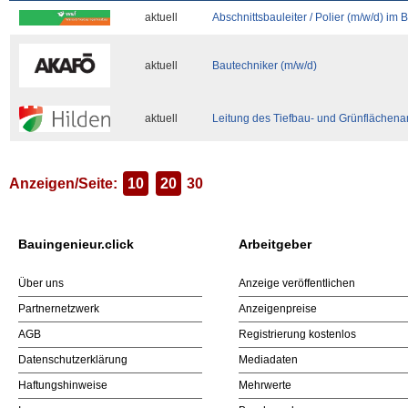
aktuell
Abschnittsbauleiter / Polier (m/w/d) im
aktuell
Bautechniker (m/w/d)
aktuell
Leitung des Tiefbau- und Grünflächena
Anzeigen/Seite:
10
20
30
Bauingenieur.click
Arbeitgeber
Über uns
Anzeige veröffentlichen
Partnernetzwerk
Anzeigenpreise
AGB
Registrierung kostenlos
Datenschutzerklärung
Mediadaten
Haftungshinweise
Mehrwerte