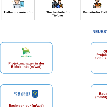
Tiefbauingenieur/in
Oberbauleiter/in
Bauleiter/in Tie
Tiefbau
NEUES
Ob
Projek
Schlüss
Projektmanager in der
E‑Mobilität (m/w/d)
Baust
(m/w/d)
Bauingenieur (m/w/d)