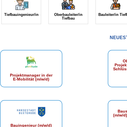
Tiefbauingenieur/in
Oberbauleiter/in
Bauleiter/in Tie
Tiefbau
NEUES
Ob
Projek
Schlüss
Projektmanager in der
E‑Mobilität (m/w/d)
Baust
(m/w/d)
Bauingenieur (m/w/d)