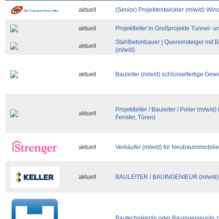
aktuell
(Senior) Projektentwickler (m/w/d) Win
aktuell
Projektleiter:in Großprojekte Tunnel- 
Stahlbetonbauer | Quereinsteiger mit 
aktuell
(m/w/d)
aktuell
Bauleiter (m/w/d) schlüsselfertige Ge
Projektleiter / Bauleiter / Polier (m/w/
aktuell
Fenster, Türen)
aktuell
Verkäufer (m/w/d) für Neubauimmobili
aktuell
BAULEITER / BAUINGENIEUR (m/w/d) i
Bautechniker/in oder Bauingenieur/in 