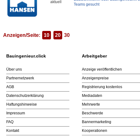
aktuell
Teams gesucht
Anzeigen/Seite:
10
20
30
Bauingenieur.click
Arbeitgeber
Über uns
Anzeige veröffentlichen
Partnernetzwerk
Anzeigenpreise
AGB
Registrierung kostenlos
Datenschutzerklärung
Mediadaten
Haftungshinweise
Mehrwerte
Impressum
Beschwerde
FAQ
Bannermarketing
Kontakt
Kooperationen