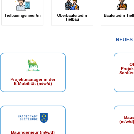
Tiefbauingenieur/in
Oberbauleiter/in
Bauleiter/in Tie
Tiefbau
NEUES
Ob
Projek
Schlüss
Projektmanager in der
E‑Mobilität (m/w/d)
Baust
(m/w/d)
Bauingenieur (m/w/d)